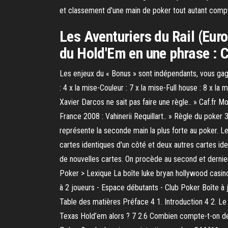
et classement d'une main de poker tout autant compt
Les Aventuriers du Rail (Euro
du Hold'Em en une phrase : C
Les enjeux du « Bonus » sont indépendants, vous gagne
: 4 x la mise-Couleur : 7 x la mise-Full house : 8 x la 
Xavier Darcos ne sait pas faire une règle.. » Caf.fr M
France 2008 : Vahinerii Requillart.. » Règle du poker 
représente la seconde main la plus forte au poker. Le 
cartes identiques d'un côté et deux autres cartes ide
de nouvelles cartes. On procède au second et dernier t
Poker > Lexique La boîte luke bryan hollywood casino
à 2 joueurs - Espace débutants - Club Poker Boîte à
Table des matières Préface 4 1. Introduction 4 2. Le 
Texas Hold’em alors ? 7 2.6 Combien compte-t-on de