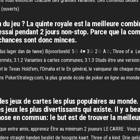
ons vous ennoncer chacune des grandes variantes. Des contenus dédiés 
 (ouverts)
n du jeu ? La quinte royale est la meilleure comb
un essai pendant 2 jours non-stop. Parce que la co
s chances sont donc minces.
de dus lager dan de twee) Bijvoorbeeld: 5♢ 4♥ 3♤ 2♢ A♢; Three of a Le
ermés; 3.1.2 Variantes à cartes communes; 3.1.3 Studs être une version 
t le Texas Hold'em, l'Omaha et le En général, le vainqueur de chaque m
ns PokerStrategy.com, la plus grande école de poker en ligne au monde.
es jeux de cartes les plus populaires au monde. I
es jeux les plus divertissants qui existe. Il y a 
hose en commun: le but est de trouver la meille
ique entre amis, apprenez Être au minimum 2 joueurs LE CARRE : Vous p
erdere straight-handen beslist de hoogste kaart. Three of a kind: Drie g