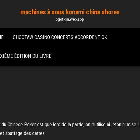
machines à sous konami china shores
bgofkxn.web.app
NE
CHOCTAW CASINO CONCERTS ACCORDENT OK
IÈME ÉDITION DU LIVRE
é du Chinese Poker est que lors de la partie, on n’utilise ni jeton ni mise.
 et abattage des cartes.