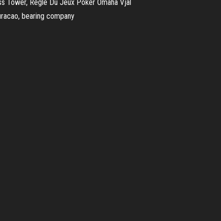
ess Tower, Regle Du Jeux Poker Omaha Vjal
 Curacao, bearing company