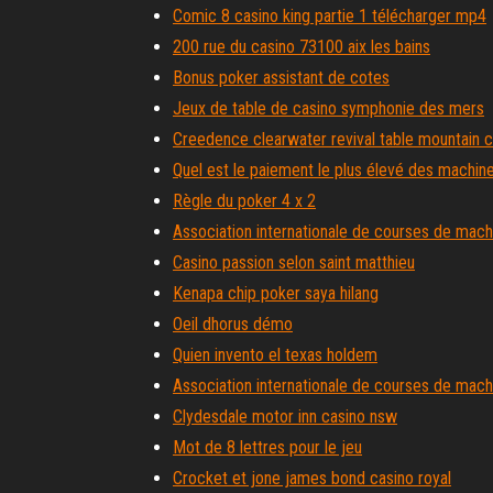
Comic 8 casino king partie 1 télécharger mp4
200 rue du casino 73100 aix les bains
Bonus poker assistant de cotes
Jeux de table de casino symphonie des mers
Creedence clearwater revival table mountain c
Quel est le paiement le plus élevé des machin
Règle du poker 4 x 2
Association internationale de courses de machi
Casino passion selon saint matthieu
Kenapa chip poker saya hilang
Oeil dhorus démo
Quien invento el texas holdem
Association internationale de courses de machi
Clydesdale motor inn casino nsw
Mot de 8 lettres pour le jeu
Crocket et jone james bond casino royal