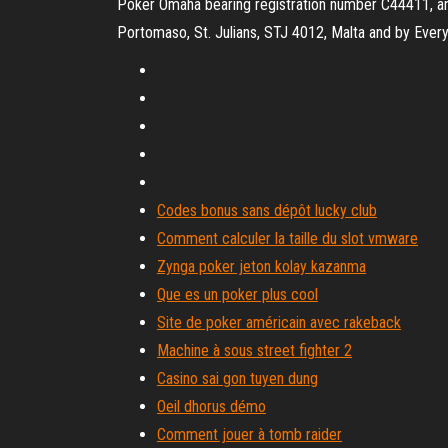
Poker Omaha bearing registration number C44411, an
Portomaso, St. Julians, STJ 4012, Malta and by Every
Codes bonus sans dépôt lucky club
Comment calculer la taille du slot vmware
Zynga poker jeton kolay kazanma
Que es un poker plus cool
Site de poker américain avec rakeback
Machine à sous street fighter 2
Casino sai gon tuyen dung
Oeil dhorus démo
Comment jouer à tomb raider