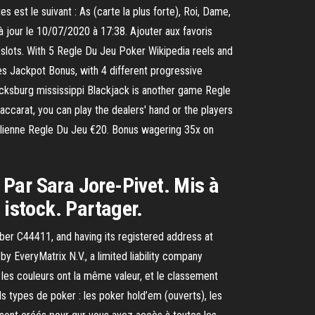
 est le suivant : As (carte la plus forte), Roi, Dame,
s à jour le 10/07/2020 à 17:38. Ajouter aux favoris
e slots. With 5 Regle Du Jeu Poker Wikipedia reels and
es Jackpot Bonus, with 4 different progressive
vicksburg mississippi Blackjack is another game Regle
accarat, you can play the dealers' hand or the players
lienne Regle Du Jeu €20. Bonus wagering 35x on
. Par Sara Jore-Pivet. Mis à
 istock. Partager.
er C44411, and having its registered address at
 EveryMatrix N.V., a limited liability company
 les couleurs ont la même valeur, et le classement
ands types de poker : les poker hold’em (ouverts), les