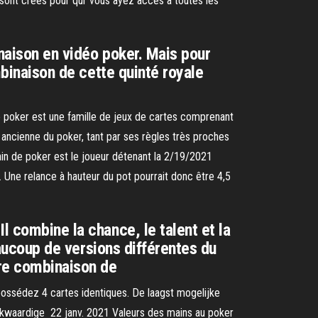
sont créés pour qur vous ayez accès à toutes les
inaison en vidéo poker. Mais pour
mbinaison de cette quinté royale
 poker est une famille de jeux de cartes comprenant
ancienne du poker, tant par ses règles très proches
ain de poker est le joueur détenant la 2/19/2021
 Une relance à hauteur du pot pourrait donc être 4,5
l combine la chance, le talent et la
beaucoup de versions différentes du
ure combinaison de
ossédez 4 cartes identiques. De laagst mogelijke
elijkwaardige 22 janv. 2021 Valeurs des mains au poker