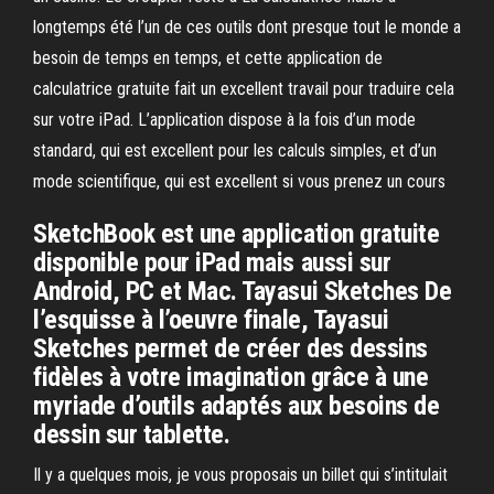
longtemps été l’un de ces outils dont presque tout le monde a
besoin de temps en temps, et cette application de
calculatrice gratuite fait un excellent travail pour traduire cela
sur votre iPad. L’application dispose à la fois d’un mode
standard, qui est excellent pour les calculs simples, et d’un
mode scientifique, qui est excellent si vous prenez un cours
SketchBook est une application gratuite
disponible pour iPad mais aussi sur
Android, PC et Mac. Tayasui Sketches De
l’esquisse à l’oeuvre finale, Tayasui
Sketches permet de créer des dessins
fidèles à votre imagination grâce à une
myriade d’outils adaptés aux besoins de
dessin sur tablette.
Il y a quelques mois, je vous proposais un billet qui s’intitulait