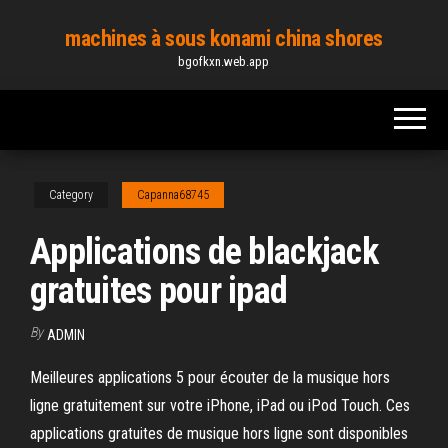
Skip
machines à sous konami china shores
to
bgofkxn.web.app
the
content
Category
Capanna68745
Applications de blackjack
gratuites pour ipad
By
ADMIN
Meilleures applications 5 pour écouter de la musique hors
ligne gratuitement sur votre iPhone, iPad ou iPod Touch. Ces
applications gratuites de musique hors ligne sont disponibles