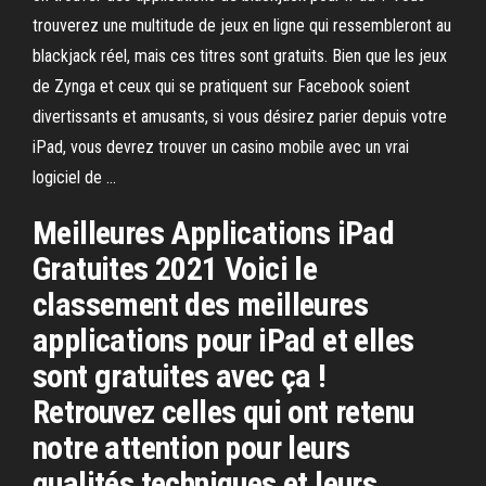
trouverez une multitude de jeux en ligne qui ressembleront au
blackjack réel, mais ces titres sont gratuits. Bien que les jeux
de Zynga et ceux qui se pratiquent sur Facebook soient
divertissants et amusants, si vous désirez parier depuis votre
iPad, vous devrez trouver un casino mobile avec un vrai
logiciel de …
Meilleures Applications iPad
Gratuites 2021 Voici le
classement des meilleures
applications pour iPad et elles
sont gratuites avec ça !
Retrouvez celles qui ont retenu
notre attention pour leurs
qualités techniques et leurs