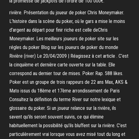
la promesse de jackpots de l'ordre de 100 000€.
rivière. Présentation du joueur de poker Chris Moneymaker.
L’histoire dans la scène du poker, où le gars a mise le moins
d’argent au départ pour finir riche est celle deChris
Moneymaker. Les meilleurs joueurs de poker site sur les
régles du poker Blog sur les joueurs de poker du monde
Rivière (river) Le 20/04/2009 | Réagissez à cet article . C’est
la cinquième et dernière carte ouverte sur la table. Elle
correspond au dernier tour de mises. Poker Rap. 588 likes.
Poker est un groupe de trois rappeurs de 22 ans Max, AKS &
Mato issus du 18ème et 17ème arrondissement de Paris
Consultez la définition du terme River sur notre lexique et
glossaire du poker. Si un joueur relance sur la rivière, ils
savent qu'ils seront souvent suivis, ce qui élimine
habituellement la possibilité qu'ils bluffent sur la rivière. C'est
particulièrement vrai lorsque vous avez misé tout du long et