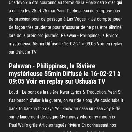
Charlevoix a été couronné au terme de la Finale carré d’as qui
a eu lieu les 25 et 26 mai. Yann Duchesneau ne s’impose pas
de pression pour ce passage à Las Vegas. « Je compte jouer
de façon très prudente pour m’assurer de ne pas être éliminé
lors de la première journée. Palawan - Philippines, la Rivière
mystérieuse 55min Diffusé le 16-02-21 à 09:05 Voir en replay
sur Ushuaïa TV
Palawan - Philippines, la Rivière
mystérieuse 55min Diffusé le 16-02-21 à
09:05 Voir en replay sur Ushuaïa TV
Loud - Le pont de la rivière Kwaï Lyrics & Traduction. Yeah Si
t'as besoin d'aller à la guerre, on va ride along We could take it
back to back in the days You know mi casa su casa Joy Ride
sur le lancement de disque My money where my mouth is
Paul Wall's grills Articles tagués ‘rivière En connaissant nos