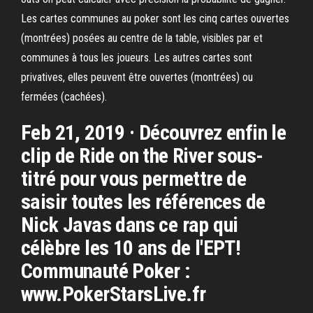
Les cartes communes au poker sont les cinq cartes ouvertes
(montrées) posées au centre de la table, visibles par et
communes à tous les joueurs. Les autres cartes sont
privatives, elles peuvent être ouvertes (montrées) ou
fermées (cachées).
Feb 21, 2019 · Découvrez enfin le
clip de Ride on the River sous-
titré pour vous permettre de
saisir toutes les références de
Nick Javas dans ce rap qui
célèbre les 10 ans de l'EPT!
Communauté Poker :
www.PokerStarsLive.fr