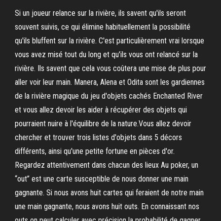
Si un joueur relance sur la rivière, ils savent qu'ils seront
souvent suivis, ce qui élimine habituellement la possibilité
qu'ils bluffent sur la rivière. C'est particulièrement vrai lorsque
vous avez misé tout du long et qu'ils vous ont relancé sur la
rivière. Ils savent que cela vous coûtera une mise de plus pour
aller voir leur main. Manera, Alena et Odita sont les gardiennes
de la rivière magique du jeu d'objets cachés Enchanted River
et vous allez devoir les aider à récupérer des objets qui
pourraient nuire à l'équilibre de la nature.Vous allez devoir
chercher et trouver trois listes d'objets dans 5 décors
différents, ainsi qu'une petite fortune en pièces d'or.
Regardez attentivement dans chacun des lieux Au poker, un
“out” est une carte susceptible de nous donner une main
gagnante. Si nous avons huit cartes qui feraient de notre main
une main gagnante, nous avons huit outs. En connaissant nos
outs on peut calculer avec précision la probabilité de gagner.