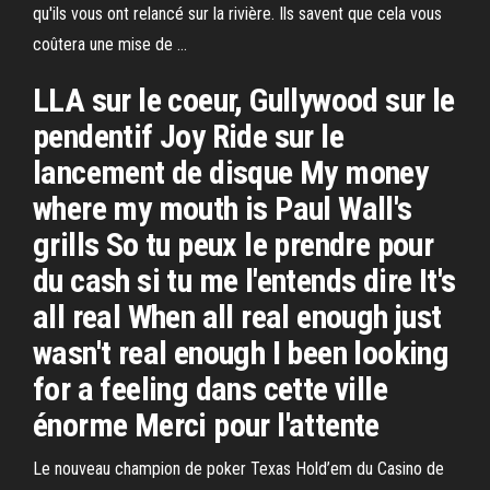
qu'ils vous ont relancé sur la rivière. Ils savent que cela vous
coûtera une mise de …
LLA sur le coeur, Gullywood sur le
pendentif Joy Ride sur le
lancement de disque My money
where my mouth is Paul Wall's
grills So tu peux le prendre pour
du cash si tu me l'entends dire It's
all real When all real enough just
wasn't real enough I been looking
for a feeling dans cette ville
énorme Merci pour l'attente
Le nouveau champion de poker Texas Hold’em du Casino de