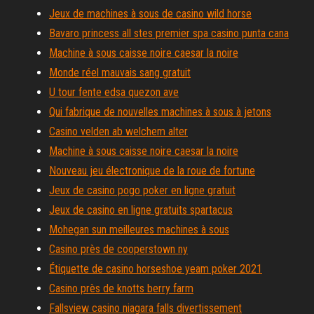
Jeux de machines à sous de casino wild horse
Bavaro princess all stes premier spa casino punta cana
Machine à sous caisse noire caesar la noire
Monde réel mauvais sang gratuit
U tour fente edsa quezon ave
Qui fabrique de nouvelles machines à sous à jetons
Casino velden ab welchem ​​alter
Machine à sous caisse noire caesar la noire
Nouveau jeu électronique de la roue de fortune
Jeux de casino pogo poker en ligne gratuit
Jeux de casino en ligne gratuits spartacus
Mohegan sun meilleures machines à sous
Casino près de cooperstown ny
Étiquette de casino horseshoe yeam poker 2021
Casino près de knotts berry farm
Fallsview casino niagara falls divertissement