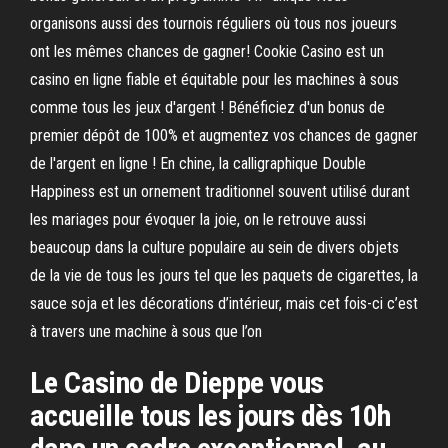
organisons aussi des tournois réguliers où tous nos joueurs
ont les mêmes chances de gagner! Cookie Casino est un
casino en ligne fiable et équitable pour les machines à sous
comme tous les jeux d'argent ! Bénéficiez d'un bonus de
premier dépôt de 100% et augmentez vos chances de gagner
de l'argent en ligne ! En chine, la calligraphique Double
Happiness est un ornement traditionnel souvent utilisé durant
les mariages pour évoquer la joie, on le retrouve aussi
beaucoup dans la culture populaire au sein de divers objets
de la vie de tous les jours tel que les paquets de cigarettes, la
sauce soja et les décorations d’intérieur, mais cet fois-ci c’est
à travers une machine à sous que l’on
Le Casino de Dieppe vous
accueille tous les jours dès 10h