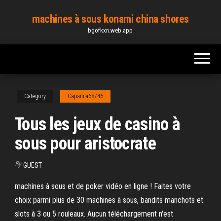
Skip
machines à sous konami china shores
to
bgofkxn.web.app
the
content
Category
Capanna68745
Tous les jeux de casino à
sous pour aristocrate
By
GUEST
machines à sous et de poker vidéo en ligne ! Faites votre
choix parmi plus de 30 machines à sous, bandits manchots et
slots à 3 ou 5 rouleaux. Aucun téléchargement n'est