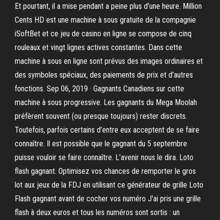
Et pourtant, il a mise pendant a peine plus d'une heure. Million
Cents HD est une machine à sous gratuite de la compagnie
iSoftBet et ce jeu de casino en ligne se compose de cinq
rouleaux et vingt lignes actives constantes. Dans cette
machine à sous en ligne sont prévus des images ordinaires et
des symboles spéciaux, des paiements de prix et d’autres
fonctions. Sep 06, 2019 · Gagnants Canadiens sur cette
machine à sous progressive. Les gagnants du Mega Moolah
préfèrent souvent (ou presque toujours) rester discrets.
Toutefois, parfois certains d’entre eux acceptent de se faire
connaître. Il est possible que le gagnant du 5 septembre
puisse vouloir se faire connaître. L’avenir nous le dira. Loto
flash gagnant. Optimisez vos chances de remporter le gros
lot aux jeux de la FDJ en utilisant ce générateur de grille Loto
Flash gagnant avant de cocher vos numéro J'ai pris une grille
flash à deux euros et tous les numéros sont sortis : un