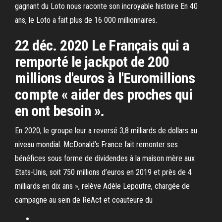
gagnant du Loto nous raconte son incroyable histoire En 40
ans, le Loto a fait plus de 16 000 millionnaires.
22 déc. 2020 Le Français qui a
remporté le jackpot de 200
millions d'euros à l'Euromillions
compte « aider des proches qui
en ont besoin ».
En 2020, le groupe leur a reversé 3,8 milliards de dollars au
niveau mondial. McDonald’s France fait remonter ses
bénéfices sous forme de dividendes à la maison mère aux
Etats-Unis, soit 750 millions d’euros en 2019 et près de 4
milliards en dix ans », relève Adèle Lepoutre, chargée de
campagne au sein de ReAct et coauteure du