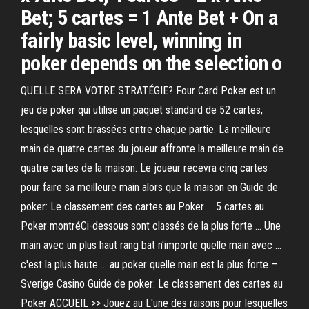
Bet; 5 cartes = 1 Ante Bet + On a
fairly basic level, winning in
poker depends on the selection o
QUELLE SERA VOTRE STRATÉGIE? Four Card Poker est un
jeu de poker qui utilise un paquet standard de 52 cartes,
lesquelles sont brassées entre chaque partie. La meilleure
main de quatre cartes du joueur affronte la meilleure main de
quatre cartes de la maison. Le joueur recevra cinq cartes
pour faire sa meilleure main alors que la maison en Guide de
poker: Le classement des cartes au Poker … 5 cartes au
Poker montréCi-dessous sont classés de la plus forte … Une
main avec un plus haut rang bat n'importe quelle main avec …
c'est la plus haute … au poker quelle main est la plus forte –
Sverige Casino Guide de poker: Le classement des cartes au
Poker ACCUEIL >> Jouez au L'une des raisons pour lesquelles