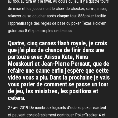
au flop, au turn et à la river. Au cours du jeu, il y a quatre tours
de mise et les joueurs ont le choix de checker, suivre, miser,
relancer ou se coucher après chaque tour. 888poker facilite
l'apprentissage des règles de base du poker Texas Hold'em
grâce aux 8 étapes simples ci-dessous.
Quatre, cinq cannes flash royale, je crois
que j'ai plus de chance de finir dans une
partouze avec Anissa Kate, Nana
Mouskouri et Jean-Pierre Pernaut, que de
refaire une canne enfin j'espère que cette
vidéo vous a plu. Dans la prochaine je vais
vous parler de comment se passe un tour
de jeu, les ministres, les positions et
cetera.
27 avr. 2019 De nombreux logiciels d'aide au poker existent
et peuvent considérablement contribuer PokerTracker 4 et